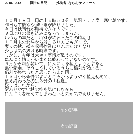
2010.10.18
園主の日記
投稿者:
ならおかファーム
１０月１８日、日の出５時５０分、気温７．７度、寒い朝です。
昨日も午後やや強い雨が降りました。
今日は秋晴れが期待できそうです。
９日ぶりの書き込みになってしまった。
いつもの年だと、稲刈が終わったこの時期は、
１０月末の北斗から始まるりんごもぎまで、
実りの秋、残る収穫作業はりんごだけとなり
少しは気の抜ける時期です。
しかし、今年は大きく事情が違うのです。
にんにく植えがいまだに終わっていないのです。
９月から畑が乾いて、にんにくを植えようとすると
集中豪雨、そうこうしているうちに稲刈が始まる。
稲刈が終わったと思ったらまた雨、
１３日から条件のよいところからようやく植え初めて、
植え終わったのは３分の１程度。
残りはこれから、
変わりやすい秋の空を気にしながら、
にんにくを植えてしまわないと気が気でありません。
前の記事
次の記事