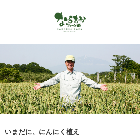
Menu
ホーム
ならおかファームで作っているもの
お客様の声
商品カタログ
オンラインショップ
お問い合わせ
アクセス
いまだに、にんにく植え