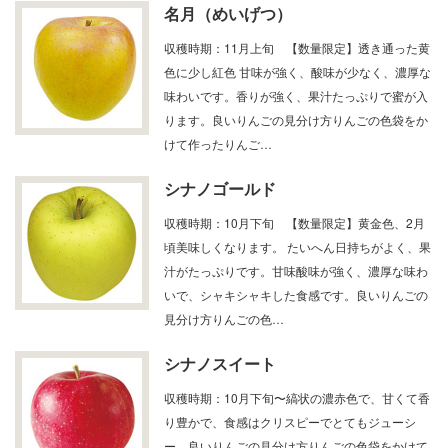
名月（めいげつ）
収穫時期：11月上旬 【数量限定】透き通った黄
色に少し紅色 甘味が強く、酸味が少なく、濃厚な
味わいです。香りが強く、果汁たっぷりで蜜が入
ります。良いりんごの見分け方りんごの色袋をか
けて作ったりんご…
シナノゴールド
収穫時期：10月下旬 【数量限定】黄金色、2月
頃美味しくなります。 たいへん日持ちがよく、果
汁がたっぷりです。甘味酸味が強く、濃厚な味わ
いで、シャキシャキした食感です。良いりんごの
見分け方りんごの色…
シナノスイート
収穫時期：10月下旬〜縞状の濃赤色で、甘くて香
り豊かで、食感はクリスピーでとてもジューシ
ー。良いりんごの見分け方りんごの色袋をかけて