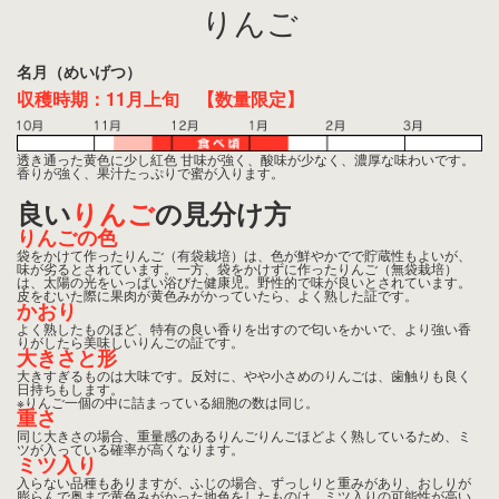
りんご
名月（めいげつ）
収穫時期：11月上旬 【数量限定】
透き通った黄色に少し紅色 甘味が強く、酸味が少なく、濃厚な味わいです。
香りが強く、果汁たっぷりで蜜が入ります。
良い
りんご
の見分け方
りんごの色
袋をかけて作ったりんご（有袋栽培）は、色が鮮やかでで貯蔵性もよいが、
味が劣るとされています。一方、袋をかけずに作ったりんご（無袋栽培）
は、太陽の光をいっぱい浴びた健康児。野性的で味が良いとされています。
皮をむいた際に果肉が黄色みがかっていたら、よく熟した証です。
かおり
よく熟したものほど、特有の良い香りを出すので匂いをかいで、より強い香
りがしたら美味しいりんごの証です。
大きさと形
大きすぎるものは大味です。反対に、やや小さめのりんごは、歯触りも良く
日持ちもします。
※りんご一個の中に詰まっている細胞の数は同じ。
重さ
同じ大きさの場合、重量感のあるりんごりんごほどよく熟しているため、ミ
ツが入っている確率が高くなります。
ミツ入り
入らない品種もありますが、ふじの場合、ずっしりと重みがあり、おしりが
膨らんで奥まで黄色みがかった地色をしたものは、ミツ入りの可能性が高い