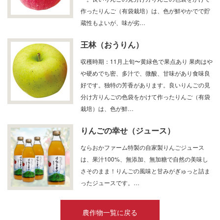
作ったりんご（有袋栽培）は、色が鮮やかでで貯
蔵性もよいが、味が劣…
王林（おうりん）
収穫時期：11月上旬〜黄緑色で果点あり 果肉はや
や硬めでち密、多汁で、微酸、甘味があり食味良
好です。独特の芳香があります。良いりんごの見
分け方りんごの色袋をかけて作ったりんご（有袋
栽培）は、色が鮮…
りんごの幸せ（ジュース）
ならおかファーム特製の自家製りんごジュース
は、果汁100%、無添加、無加糖で自然の美味し
さそのまま！りんごの風味と甘みがぎゅっと詰ま
ったジュースです。…
農作物一覧に戻る