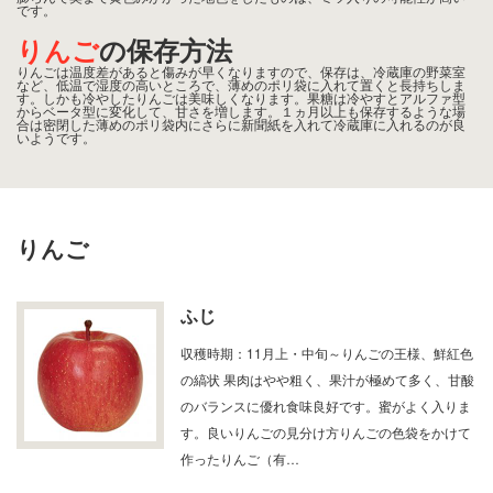
です。
りんご
の保存方法
りんごは温度差があると傷みが早くなりますので、保存は、冷蔵庫の野菜室
など、低温で湿度の高いところで、薄めのポリ袋に入れて置くと長持ちしま
す。しかも冷やしたりんごは美味しくなります。果糖は冷やすとアルファ型
からベータ型に変化して、甘さを増します。１ヵ月以上も保存するような場
合は密閉した薄めのポリ袋内にさらに新聞紙を入れて冷蔵庫に入れるのが良
いようです。
りんご
ふじ
収穫時期：11月上・中旬～りんごの王様、鮮紅色
の縞状 果肉はやや粗く、果汁が極めて多く、甘酸
のバランスに優れ食味良好です。蜜がよく入りま
す。良いりんごの見分け方りんごの色袋をかけて
作ったりんご（有…