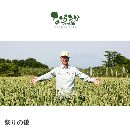
Menu
ホーム
ならおかファームで作っているもの
お客様の声
商品カタログ
オンラインショップ
お問い合わせ
アクセス
祭りの後