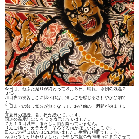
今日は、ねぶた祭りが終わって８月８日、晴れ、今朝の気温２
３℃
昨日夜の寝苦しさに比べれば、涼しさを感じるさわやかな朝で
す。
昨日までの祭り気分が無くなって、お盆前の一週間が始まりま
す。
真夏日の連続、暑い日が続いています。
国道の温度計は３４℃を表示していました。
７月１３日以来、雨らしい雨が降っていません。
りんご畑は、カラカラ、そろそろ雨がほしいところです。
田んぼの稲は穂がほぼ出揃いました。生育は順調でしょう。
ねぶた祭りが終わりました。今年も常盤の合同運行に参加させて