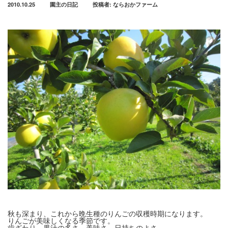
2010.10.25
園主の日記
投稿者:
ならおかファーム
秋も深まり、これから晩生種のりんごの収穫時期になります。
りんごが美味しくなる季節です。
歯ざわり、果汁の多さ、美味さ、日持ちのよさ