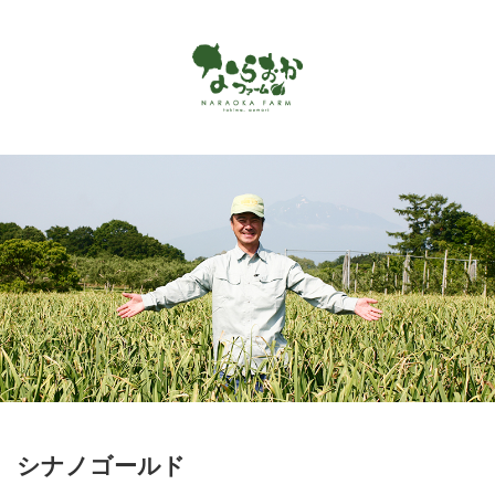
Menu
ホーム
ならおかファームで作っているもの
お客様の声
商品カタログ
オンラインショップ
お問い合わせ
アクセス
シナノゴールド