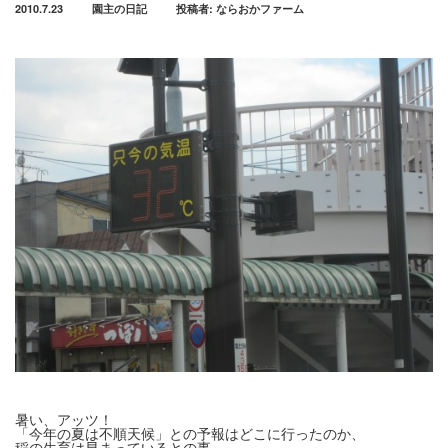
2010.7.23
園主の日記
投稿者:
ならおかファーム
暑い、アッツ！
「今年の夏は不順天候」との予報はどこに行ったのか、
稲の生育は早まっているとの事