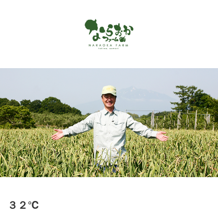
Menu
ホーム
ならおかファームで作っているもの
お客様の声
商品カタログ
オンラインショップ
お問い合わせ
アクセス
３２℃