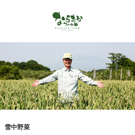
Menu
ホーム
ならおかファームで作っているもの
お客様の声
商品カタログ
オンラインショップ
お問い合わせ
アクセス
雪中野菜