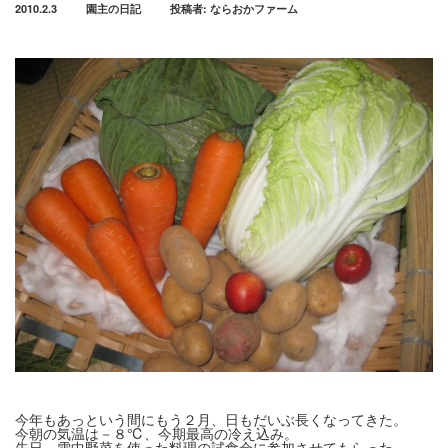
2010.2.3
園主の日記
投稿者:
ならおかファーム
今年もあっという間にもう２月、日もだいぶ長くなってきた。
今朝の気温は－８℃、今期最高の冷え込み。
先日、雪中野菜を使った料理の試食会に参加させてもらった。