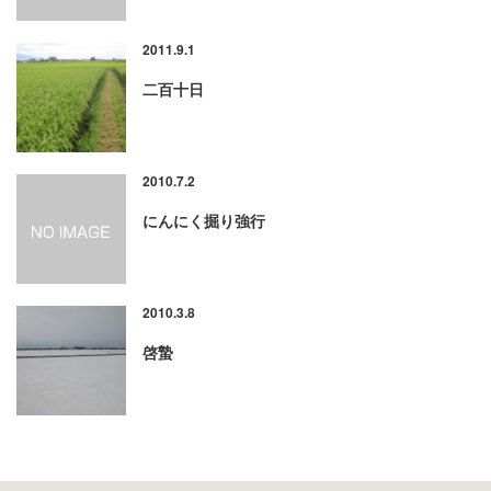
2011.9.1
二百十日
2010.7.2
にんにく掘り強行
2010.3.8
啓蟄