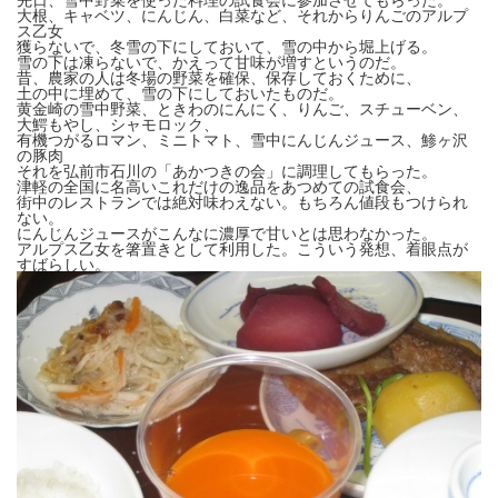
大根、キャベツ、にんじん、白菜など、それからりんごのアルプ
ス乙女
獲らないで、冬雪の下にしておいて、雪の中から堀上げる。
雪の下は凍らないで、かえって甘味が増すというのだ。
昔、農家の人は冬場の野菜を確保、保存しておくために、
土の中に埋めて、雪の下にしておいたものだ。
黄金崎の雪中野菜、ときわのにんにく、りんご、スチューベン、
大鰐もやし、シャモロック、
有機つがるロマン、ミニトマト、雪中にんじんジュース、鯵ヶ沢
の豚肉
それを弘前市石川の「あかつきの会」に調理してもらった。
津軽の全国に名高いこれだけの逸品をあつめての試食会、
街中のレストランでは絶対味わえない。もちろん値段もつけられ
ない。
にんじんジュースがこんなに濃厚で甘いとは思わなかった。
アルプス乙女を箸置きとして利用した。こういう発想、着眼点が
すばらしい。