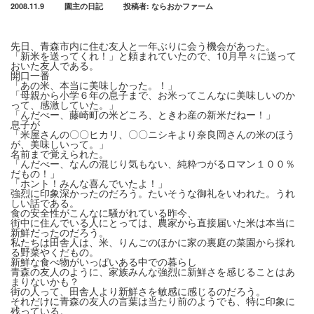
2008.11.9
園主の日記
投稿者:
ならおかファーム
先日、青森市内に住む友人と一年ぶりに会う機会があった。
「新米を送ってくれ！」と頼まれていたので、10月早々に送って
おいた友人である。
開口一番
「あの米、本当に美味しかった。！」
「母親から小学６年の息子まで、お米ってこんなに美味しいのか
って、感激していた。」
「んだべー、藤崎町の米どころ、ときわ産の新米だねー！」
息子が
「米屋さんの〇〇ヒカリ、〇〇ニシキより奈良岡さんの米のほう
が、美味しいって。」
名前まで覚えられた。
「んだべー、なんの混じり気もない、純粋つがるロマン１００％
だもの！」
「ホント！みんな喜んでいたよ！」
強烈に印象深かったのだろう。たいそうな御礼をいわれた。うれ
しい話である。
食の安全性がこんなに騒がれている昨今、
街中に住んでいる人にとっては、農家から直接届いた米は本当に
新鮮だったのだろう。
私たちは田舎人は、米、りんごのほかに家の裏庭の菜園から採れ
る野菜やくだもの。
新鮮な食べ物がいっぱいある中での暮らし
青森の友人のように、家族みんな強烈に新鮮さを感じることはあ
まりないかも？
街の人って、田舎人より新鮮さを敏感に感じるのだろう。
それだけに青森の友人の言葉は当たり前のようでも、特に印象に
残っている。