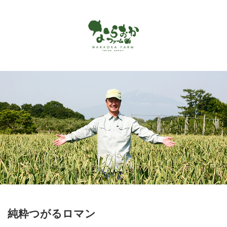
Menu
ホーム
ならおかファームで作っているもの
お客様の声
商品カタログ
オンラインショップ
お問い合わせ
アクセス
純粋つがるロマン