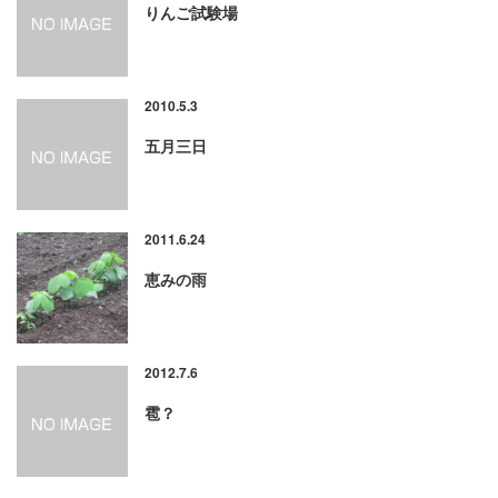
りんご試験場
2010.5.3
五月三日
2011.6.24
恵みの雨
2012.7.6
雹？