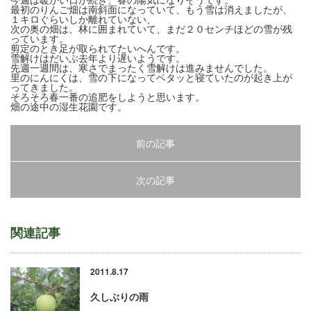
最初のりんご畑は南斜面になっていて、もう雪は消えましたが、
１キロぐらいしか離れていない、
次の奥の畑は、林に囲まれていて、まだ２０センチほどの雪が残
っています。
剪定のとき足が取られてたいへんです。
雪解けはだいぶ去年より遅いようです。
先週一週間は、寒さでまったく雪解けは進みませんでした。
里のにんにくは、雪の下になってベタッと寝ていたのが起き上が
ってきました。
そろそろ春一番の追肥をしようと思います。
畑の途中の湿生花園です。
前の記事
次の記事
関連記事
2011.8.17
久しぶりの雨