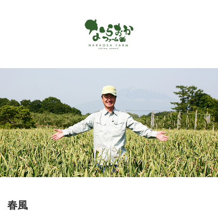
Menu
ホーム
ならおかファームで作っているもの
お客様の声
商品カタログ
オンラインショップ
お問い合わせ
アクセス
春風