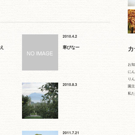
2010.4.2
え
寒びなー
カ
お知
にん
りん
2010.8.3
園主
私た
2011.7.21