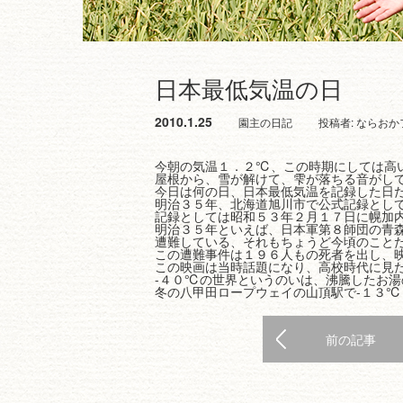
日本最低気温の日
2010.1.25
園主の日記
投稿者:
ならおか
今朝の気温１．２℃、この時期にしては高
屋根から、雪が解けて、雫が落ちる音がし
今日は何の日、日本最低気温を記録した日
明治３５年、北海道旭川市で公式記録とし
記録としては昭和５３年２月１７日に幌加
明治３５年といえば、日本軍第８師団の青
遭難している、それもちょうど今頃のこと
この遭難事件は１９６人もの死者を出し、
この映画は当時話題になり、高校時代に見
-４０℃の世界というのいは、沸騰したお
冬の八甲田ロープウェイの山頂駅で-１３
前の記事