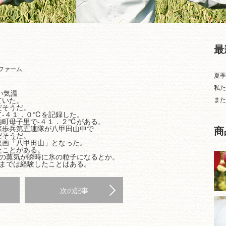
最
ファーム
夏季
私た
い気温
ていた。
また
だそうだ。
て-４１．０℃を記録した。
内町母子里で-４１．２℃がある。
森歩兵第五連隊が八甲田山中で
商
だそうだ。
映画「八甲田山」となった。
たことがある。
湯の蒸気が瞬時に氷の粒子になるとか。
℃までは経験したことはある。
次の記事