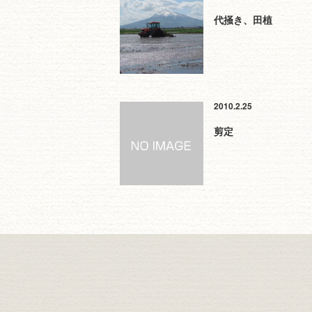
代掻き、田植
2010.2.25
剪定