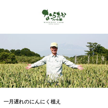
Menu
ホーム
ならおかファームで作っているもの
お客様の声
商品カタログ
オンラインショップ
お問い合わせ
アクセス
一月遅れのにんにく植え