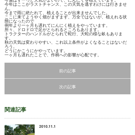
今年はここがラストチャンス、この天気を逃すわけには行きませ
ん。
今まで雨に絶たれて、植えることが出来ませんでした。
ここに来てようやく畑がまずまず、万全ではないが、植えれる状
態になったので
例年より一ヶ月も遅れてにんにく植えをやっています。
所々、ドロドロで足がとられるところもあります。
トラクターのハンドルがとられて蛇行、大蛇の様な畝もありま
す。
秋の天気は変わりやすい、これ以上条件がよくなることはないだ
ろう。
どうにかこうにかやっています。
一ヶ月も遅れたことで、作柄への影響が心配です。
前の記事
次の記事
関連記事
2010.11.1