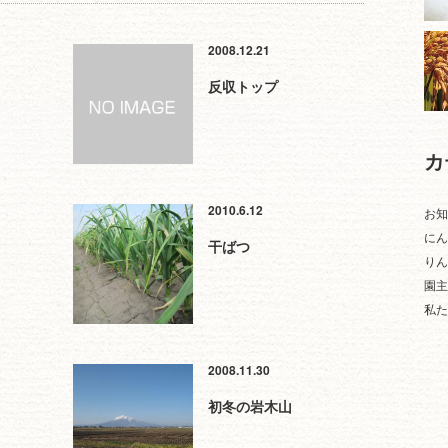
2008.12.21
反収トップ
カ
2010.6.12
お知
にん
干ばつ
りん
園主
私た
2008.11.30
初冬の岩木山