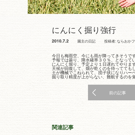
にんにく掘り強行
2010.7.2
園主の日記
投稿者:
ならおかフ
今日も梅雨空、今にも雨が降ってきそうで
予報では曇り、降水確率３０％、となって
にんにく堀り、予定より１日遅れてやりま
天候が回復して、畑が乾くのを待ってても
土が機械でこねられて、団子状になりハー
掘り取り精度が上がらない、難航するのを
前の記事
関連記事