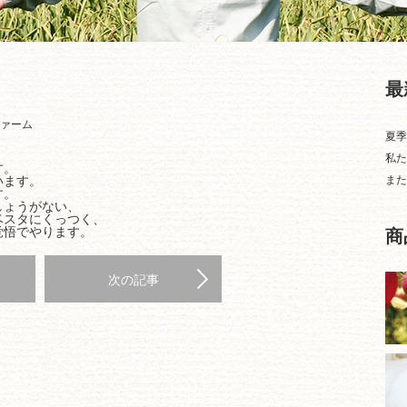
最
ァーム
夏季
私た
す。
います。
また
す。
しょうがない、
ベスタにくっつく、
覚悟でやります。
商
次の記事